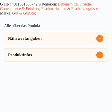
Lachs
GTIN:
4311501680742
Kategorien:
Lebensmittel
,
Frische
Pfeffer
Convenience & Feinkost
,
Fischmarinaden & Fischerzeugnisse
125g
Menge
Marke:
Gut & Günstig
Alles über das Produkt
Nährwertangaben
Produktinfos