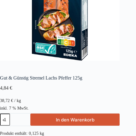
Gut & Günstig Stremel Lachs Pfeffer 125g
4,84
€
38,72
€
/
kg
inkl. 7 % MwSt.
Gut
In den Warenkorb
&
Günstig
Stremel
Produkt enthält: 0,125
kg