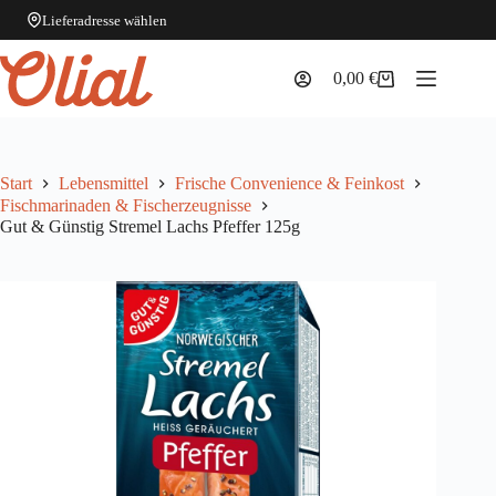
Lieferadresse wählen
Zum
Inhalt
0,00
€
Warenkorb
springen
Start
Lebensmittel
Frische Convenience & Feinkost
Fischmarinaden & Fischerzeugnisse
Gut & Günstig Stremel Lachs Pfeffer 125g