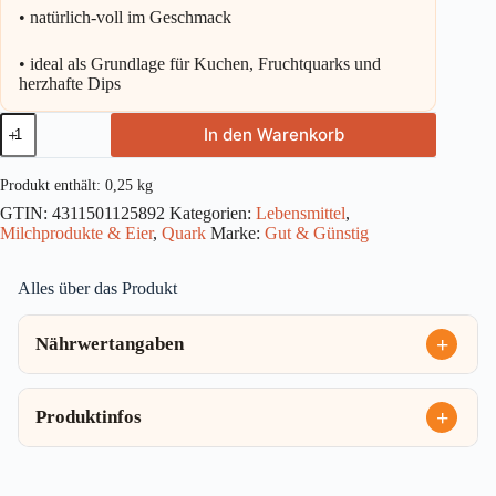
• natürlich-voll im Geschmack
• ideal als Grundlage für Kuchen, Fruchtquarks und
herzhafte Dips
Gut
In den Warenkorb
&
Günstig
Speisequark
Produkt enthält: 0,25
kg
40%
GTIN:
4311501125892
Kategorien:
Lebensmittel
,
250g
Milchprodukte & Eier
,
Quark
Marke:
Gut & Günstig
Menge
Alles über das Produkt
Nährwertangaben
Produktinfos