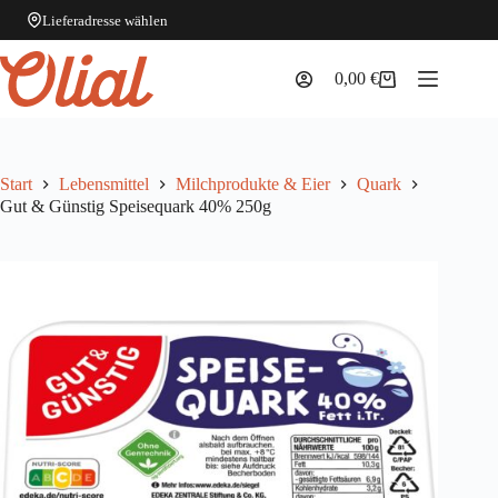
Lieferadresse wählen
Zum
Inhalt
0,00
€
Warenkorb
springen
Start
Lebensmittel
Milchprodukte & Eier
Quark
Gut & Günstig Speisequark 40% 250g