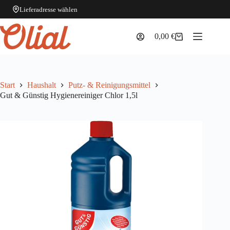
Lieferadresse wählen
Zum
Inhalt
0,00
€
Warenkorb
springen
Start
Haushalt
Putz- & Reinigungsmittel
Gut & Günstig Hygienereiniger Chlor 1,5l