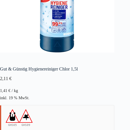
Gut & Günstig Hygienereiniger Chlor 1,5l
2,11
€
1,41
€
/
kg
inkl. 19 % MwSt.
GHS05
GHS09