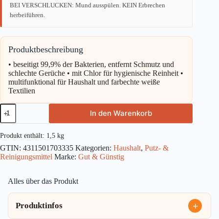
BEI VERSCHLUCKEN: Mund ausspülen. KEIN Erbrechen
herbeiführen.
Produktbeschreibung
• beseitigt 99,9% der Bakterien, entfernt Schmutz und
schlechte Gerüche • mit Chlor für hygienische Reinheit •
multifunktional für Haushalt und farbechte weiße
Textilien
Gut
In den Warenkorb
&
Günstig
Hygienereiniger
Produkt enthält: 1,5
kg
Chlor
GTIN:
4311501703335
Kategorien:
Haushalt
,
Putz- &
1,5l
Reinigungsmittel
Marke:
Gut & Günstig
Menge
Alles über das Produkt
Produktinfos