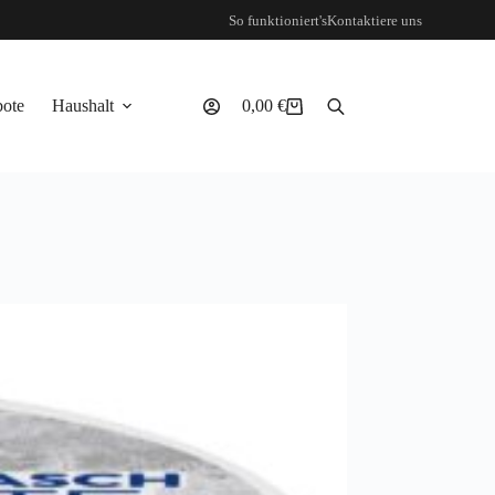
So funktioniert's
Kontaktiere uns
ote
Haushalt
0,00
€
Warenkorb