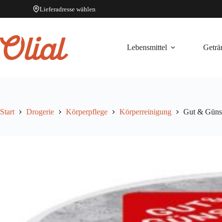
Lieferadresse wählen
Zum
Inhalt
springen
Lebensmittel
Geträ
Start
Drogerie
Körperpflege
Körperreinigung
Gut & Güns