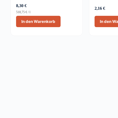
8,30
€
2,16
€
518,75
€
/
l
In den Warenkorb
In den W