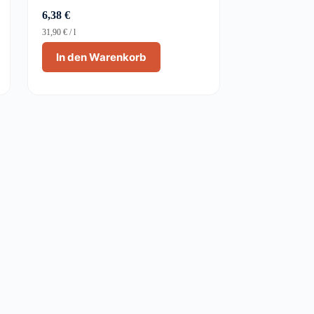
6,38
€
31,90
€
/
l
In den Warenkorb