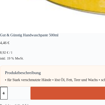
Gut & Günstig Handwaschpaste 500ml
4,46
€
8,92
€
/
l
inkl. 19 % MwSt.
Produktbeschreibung
• für Stark verschmutzte Hände • löst Öl, Fett, Teer und Wachs • s
Gut
&
Günstig
Handwaschpaste
500ml