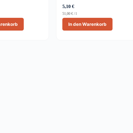
5,10
€
51,00
€
/
l
arenkorb
In den Warenkorb