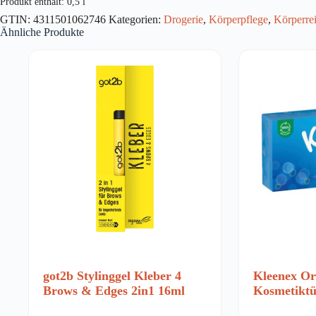
Produkt enthält: 0,5
l
Menge
GTIN:
4311501062746
Kategorien:
Drogerie
,
Körperpflege
,
Körperre
Ähnliche Produkte
got2b Stylinggel Kleber 4
Kleenex Or
Brows & Edges 2in1 16ml
Kosmetiktü