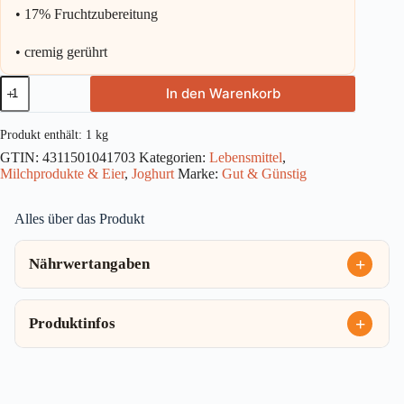
• 17% Fruchtzubereitung
• cremig gerührt
Gut
In den Warenkorb
&
Günstig
Fruchtjoghurt
Produkt enthält: 1
kg
Pfirsich-
GTIN:
4311501041703
Kategorien:
Lebensmittel
,
Maracuja
Milchprodukte & Eier
,
Joghurt
Marke:
Gut & Günstig
5%
1kg
Menge
Alles über das Produkt
Nährwertangaben
Produktinfos