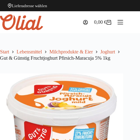
Lieferadresse wählen
Zum
Inhalt
0,00
€
Warenkorb
springen
Start
Lebensmittel
Milchprodukte & Eier
Joghurt
Gut & Günstig Fruchtjoghurt Pfirsich-Maracuja 5% 1kg