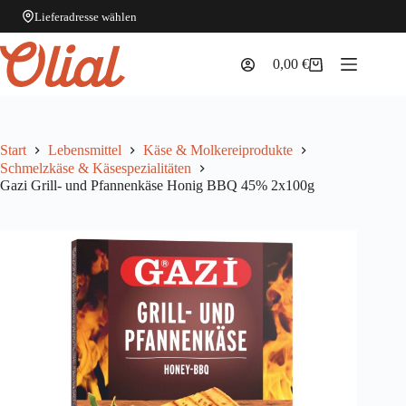
Lieferadresse wählen
Zum
Inhalt
0,00
€
Warenkorb
springen
Start
Lebensmittel
Käse & Molkereiprodukte
Schmelzkäse & Käsespezialitäten
Gazi Grill- und Pfannenkäse Honig BBQ 45% 2x100g