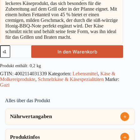
leckeres Käseprodukt, das sich besonders für die
Zubereitung auf dem Grill oder in der Pfanne eignet. Mit
einem hohen Fettanteil von 45 % bietet er einen
cremigen, milden Geschmack, der durch die süß-würzige
Honig-BBQ-Note perfekt ergänzt wird. Der Käse
schmilzt nicht und behält seine feste Form, was ihn ideal
für das Grillen und Braten macht.
Gazi
In den Warenkorb
Grill-
und
Pfannenkäse
Produkt enthält: 0,2
kg
Honig
GTIN:
4002114031339
Kategorien:
Lebensmittel
,
Käse &
BBQ
Molkereiprodukte
,
Schmelzkäse & Käsespezialitäten
Marke:
45%
2x100g
Gazi
Menge
Alles über das Produkt
Nährwertangaben
Produktinfos