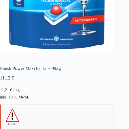
Finish Power Maxi 62 Tabs 992g
11,12
€
11,21
€
/
kg
inkl. 19 % MwSt.
GHS07