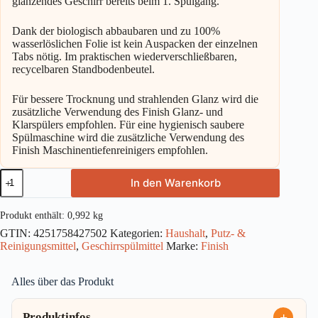
glänzendes Geschirr bereits beim 1. Spülgang.
Dank der biologisch abbaubaren und zu 100%
wasserlöslichen Folie ist kein Auspacken der einzelnen
Tabs nötig. Im praktischen wiederverschließbaren,
recycelbaren Standbodenbeutel.
Für bessere Trocknung und strahlenden Glanz wird die
zusätzliche Verwendung des Finish Glanz- und
Klarspülers empfohlen. Für eine hygienisch saubere
Spülmaschine wird die zusätzliche Verwendung des
Finish Maschinentiefenreinigers empfohlen.
Finish
In den Warenkorb
Power
Maxi
62
Produkt enthält: 0,992
kg
Tabs
GTIN:
4251758427502
Kategorien:
Haushalt
,
Putz- &
992g
Reinigungsmittel
,
Geschirrspülmittel
Marke:
Finish
Menge
Alles über das Produkt
Produktinfos