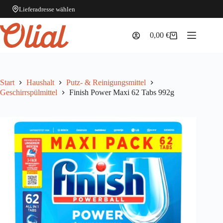
Lieferadresse wählen
Zum
Inhalt
0,00
€
Warenkorb
springen
Start
Haushalt
Putz- & Reinigungsmittel
Geschirrspülmittel
Finish Power Maxi 62 Tabs 992g