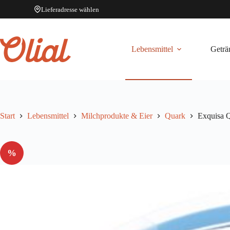
Lieferadresse wählen
Zum
Inhalt
springen
Lebensmittel
Geträ
Start
Lebensmittel
Milchprodukte & Eier
Quark
Exquisa Q