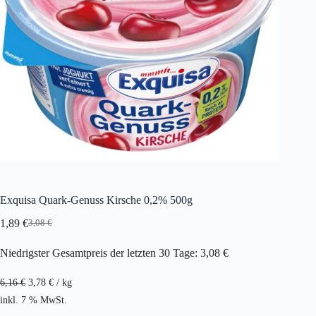
Exquisa Quark-Genuss Kirsche 0,2% 500g
1,89
€
3,08
€
Ursprünglicher
Aktueller
Preis
Preis
Niedrigster Gesamtpreis der letzten 30 Tage:
3,08
€
war:
ist:
3,08 €
1,89 €.
6,16
€
3,78
€
/
kg
inkl. 7 % MwSt.