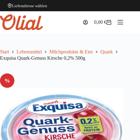
Lieferadresse wählen
Zum
Inhalt
0,00
€
Warenkorb
springen
Start
Lebensmittel
Milchprodukte & Eier
Quark
Exquisa Quark-Genuss Kirsche 0,2% 500g