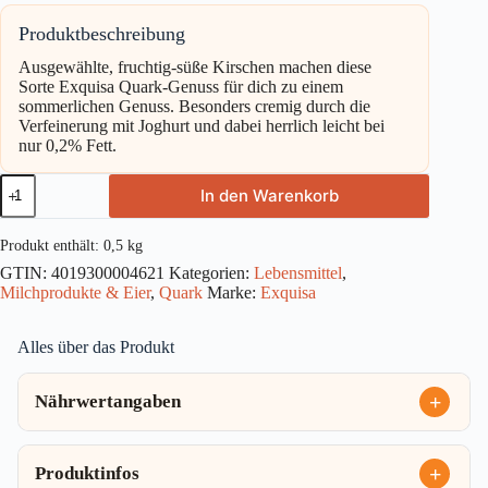
Produktbeschreibung
Ausgewählte, fruchtig-süße Kirschen machen diese
Sorte Exquisa Quark-Genuss für dich zu einem
sommerlichen Genuss. Besonders cremig durch die
Verfeinerung mit Joghurt und dabei herrlich leicht bei
nur 0,2% Fett.
Exquisa
In den Warenkorb
Quark-
Genuss
Kirsche
Produkt enthält: 0,5
kg
0,2%
GTIN:
4019300004621
Kategorien:
Lebensmittel
,
500g
Milchprodukte & Eier
,
Quark
Marke:
Exquisa
Menge
Alles über das Produkt
Nährwertangaben
Produktinfos