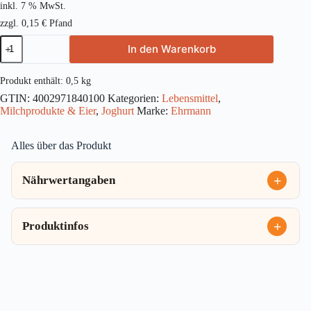
inkl. 7 % MwSt.
zzgl.
0,15
€
Pfand
Ehrmann
In den Warenkorb
Almighurt
Erdbeere
MW
Produkt enthält: 0,5
kg
500g
GTIN:
4002971840100
Kategorien:
Lebensmittel
,
Menge
Milchprodukte & Eier
,
Joghurt
Marke:
Ehrmann
Alles über das Produkt
Nährwertangaben
Produktinfos