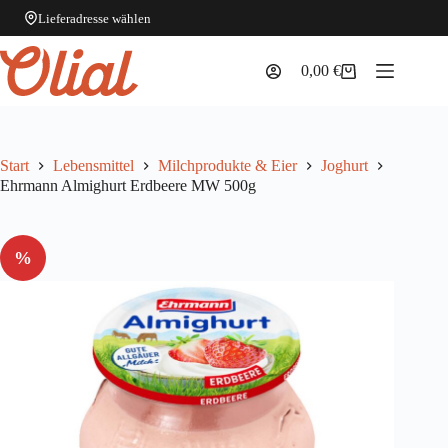
Lieferadresse wählen
Zum
Inhalt
0,00
€
Warenkorb
springen
Start
Lebensmittel
Milchprodukte & Eier
Joghurt
Ehrmann Almighurt Erdbeere MW 500g