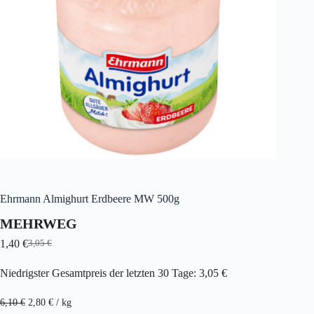
Ehrmann Almighurt Erdbeere MW 500g
MEHRWEG
1,40
€
3,05
€
Ursprünglicher
Aktueller
Preis
Preis
Niedrigster Gesamtpreis der letzten 30 Tage:
3,05
€
war:
ist:
3,05 €
1,40 €.
6,10
€
2,80
€
/
kg