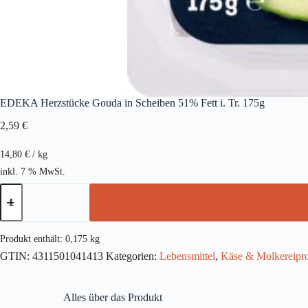
EDEKA Herzstücke Gouda in Scheiben 51% Fett i. Tr. 175g
2,59
€
14,80
€
/
kg
inkl. 7 % MwSt.
EDEKA
Herzstücke
Gouda
in
Scheiben
Produkt enthält: 0,175
kg
51%
GTIN:
4311501041413
Kategorien:
Lebensmittel
,
Käse & Molkereipr
Fett
i.
Tr.
175g
Alles über das Produkt
Menge