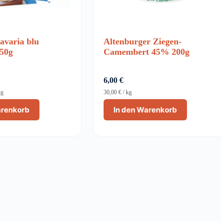
avaria blu
Altenburger Ziegen-
150g
Camembert 45% 200g
6,00
€
glicher
er
kg
30,00
€
/
kg
arenkorb
In den Warenkorb