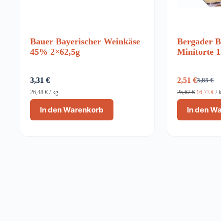
Bauer Bayerischer Weinkäse
Bergader B
45% 2×62,5g
Minitorte 
3,31
€
2,51
€
3,85
€
Ursprün
Aktuell
Preis
Preis
26,48
€
/
kg
25,67
€
16,73
€
/
war:
ist:
In den Warenkorb
In den W
3,85 €
2,51 €.