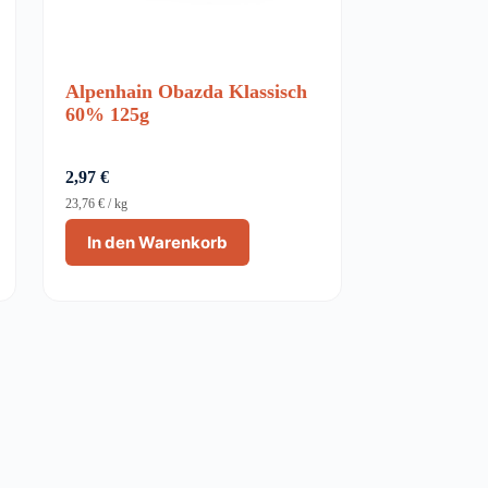
Alpenhain Obazda Klassisch
60% 125g
2,97
€
23,76
€
/
kg
In den Warenkorb