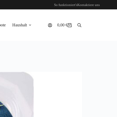
So funktioniert's
Kontaktiere uns
ote
Haushalt
0,00
€
Warenkorb