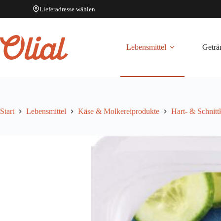
Lieferadresse wählen
Zum
Inhalt
springen
Lebensmittel
Geträ
Start
Lebensmittel
Käse & Molkereiprodukte
Hart- & Schnitt