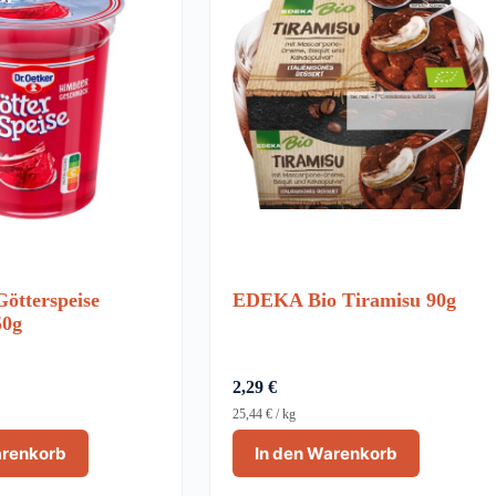
Götterspeise
EDEKA Bio Tiramisu 90g
50g
2,29
€
25,44
€
/
kg
arenkorb
In den Warenkorb