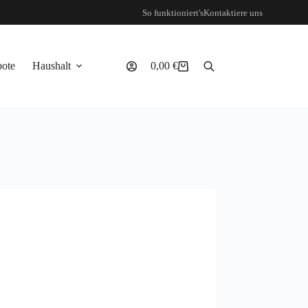
So funktioniert's
Kontaktiere uns
ote
Haushalt
0,00
€
Warenkorb