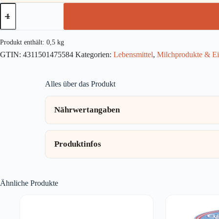
EDEKA
Herzstücke
Frische
Schlagsahne
32%
Produkt enthält: 0,5
kg
500g
GTIN:
4311501475584
Kategorien:
Lebensmittel
,
Milchprodukte & Ei
Menge
Alles über das Produkt
Nährwertangaben
Produktinfos
Ähnliche Produkte