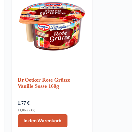
Dr.Oetker Rote Grütze
Vanille Sosse 160g
1,77
€
11,06
€
/
kg
In den Warenkorb