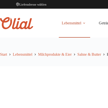
Lieferadresse wählen
Zum
Inhalt
springen
Lebensmittel
Geträ
Start
Lebensmittel
Milchprodukte & Eier
Sahne & Butter