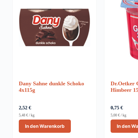
Dany Sahne dunkle Schoko
Dr.Oetker 
4x115g
Himbeer 1
2,52
€
0,75
€
5,48
€
/
kg
5,00
€
/
kg
In den Warenkorb
In den W