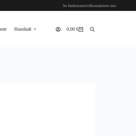
So funktioniert's
Kontaktiere uns
ote
Haushalt
0,00
€
Warenkorb