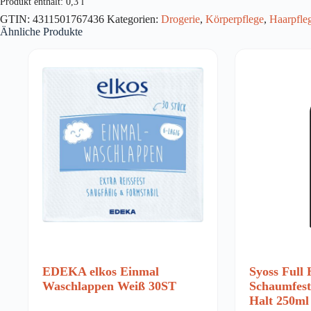
Produkt enthält: 0,3
l
Menge
GTIN:
4311501767436
Kategorien:
Drogerie
,
Körperpflege
,
Haarpfle
Ähnliche Produkte
EDEKA elkos Einmal
Syoss Full 
Waschlappen Weiß 30ST
Schaumfesti
Halt 250ml