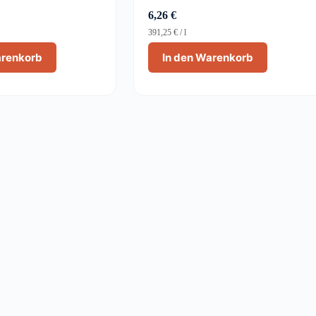
6,26
€
391,25
€
/
l
arenkorb
In den Warenkorb