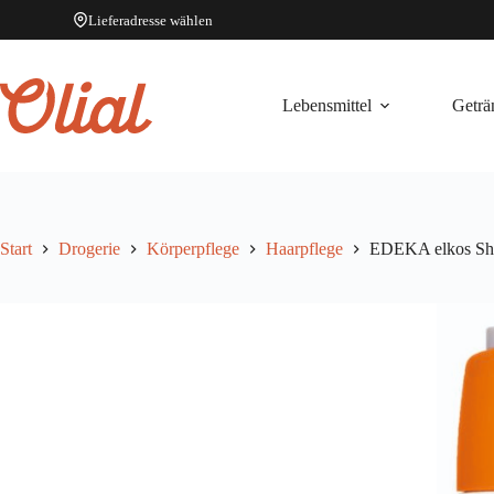
Lieferadresse wählen
Zum
Inhalt
springen
Lebensmittel
Geträ
Start
Drogerie
Körperpflege
Haarpflege
EDEKA elkos Sh