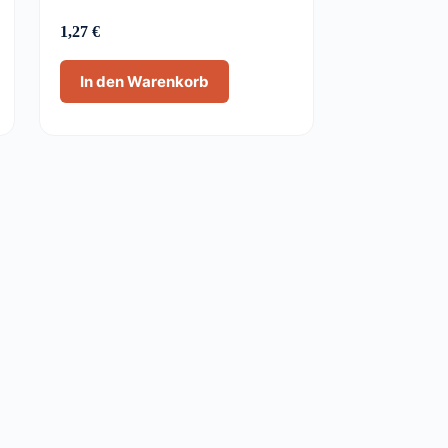
1,27
€
In den Warenkorb