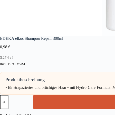
EDEKA elkos Shampoo Repair 300ml
0,98
€
3,27
€
/
l
inkl. 19 % MwSt.
Produktbeschreibung
• für strapaziertes und brüchiges Haar • mit Hydro-Care-Formula, 
EDEKA
elkos
Shampoo
Repair
300ml