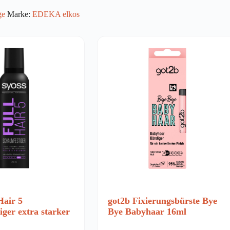
ge
Marke:
EDEKA elkos
Hair 5
got2b Fixierungsbürste Bye
ger extra starker
Bye Babyhaar 16ml