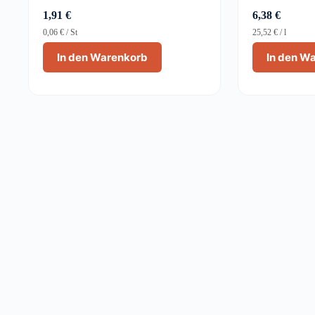
1,91
€
6,38
€
0,06
€
/
St
25,52
€
/
l
In den Warenkorb
In den W