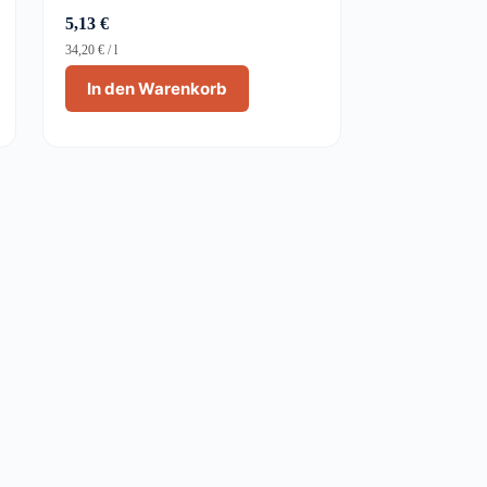
5,13
€
34,20
€
/
l
In den Warenkorb