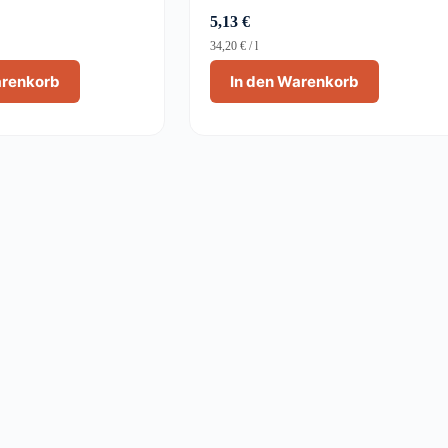
5,13
€
34,20
€
/
l
arenkorb
In den Warenkorb