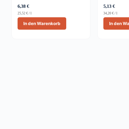
6,38
€
5,13
€
25,52
€
/
l
34,20
€
/
l
In den Warenkorb
In den W