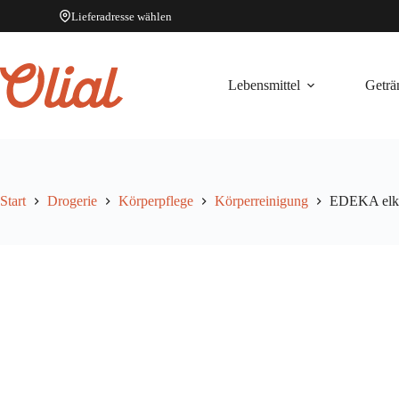
Lieferadresse wählen
Zum
Inhalt
springen
Lebensmittel
Geträ
Start
Drogerie
Körperpflege
Körperreinigung
EDEKA elko