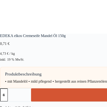
EDEKA elkos Cremeseife Mandel Öl 150g
0,71
€
4,73
€
/
kg
inkl. 19 % MwSt.
Produktbeschreibung
• mit Mandelöl • mild pflegend • hergestellt aus reinen Pflanzenölen
EDEKA
elkos
Cremeseife
Mandel
Öl