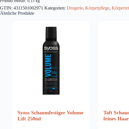
Produkt enthält: 0,15
kg
150g
GTIN:
4311501002971
Kategorien:
Drogerie
,
Körperpflege
,
Körperre
Menge
Ähnliche Produkte
Syoss Schaumfestiger Volume
Taft Schau
Lift 250ml
feines Haa