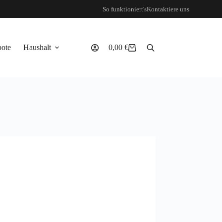
So funktioniert's
Kontaktiere uns
ote
Haushalt
0,00
€
Warenkorb