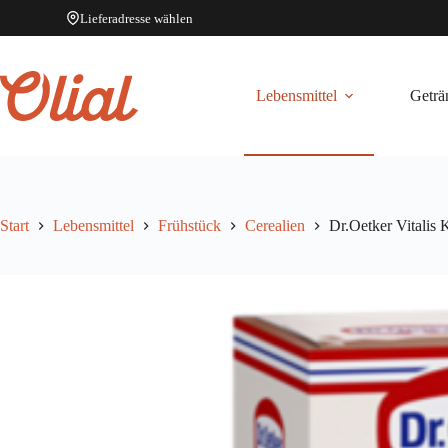
Lieferadresse wählen
Zum
Inhalt
springen
Lebensmittel
Geträ
Start
Lebensmittel
Frühstück
Cerealien
Dr.Oetker Vitalis