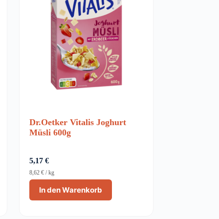
Dr.Oetker Vitalis Joghurt
Müsli 600g
5,17
€
8,62
€
/
kg
In den Warenkorb