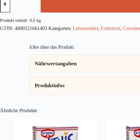
Vitalis
Knusper
Müsli
Schoko
Produkt enthält: 0,6
kg
600g
GTIN:
4000521661403
Kategorien:
Lebensmittel
,
Frühstück
,
Cerealie
Menge
Alles über das Produkt
Nährwertangaben
Produktinfos
Ähnliche Produkte