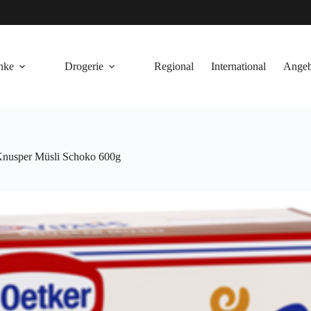
nke
Drogerie
Regional
International
Angeb
 Knusper Müsli Schoko 600g