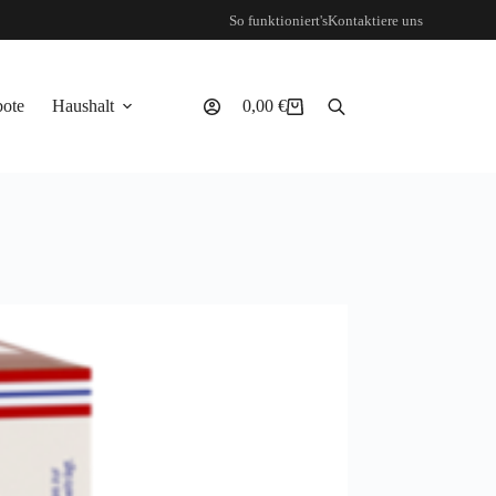
So funktioniert's
Kontaktiere uns
ote
Haushalt
0,00
€
Warenkorb