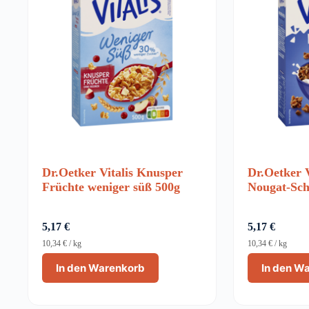
Dr.Oetker Vitalis Knusper
Dr.Oetker 
Früchte weniger süß 500g
Nougat-Sch
5,17
€
5,17
€
10,34
€
/
kg
10,34
€
/
kg
In den Warenkorb
In den W