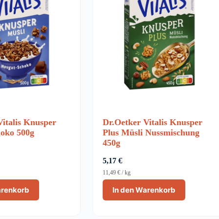
Vitalis Knusper
Dr.Oetker Vitalis Knusper
oko 500g
Plus Müsli Nussmischung
450g
5,17
€
11,49
€
/
kg
arenkorb
In den Warenkorb