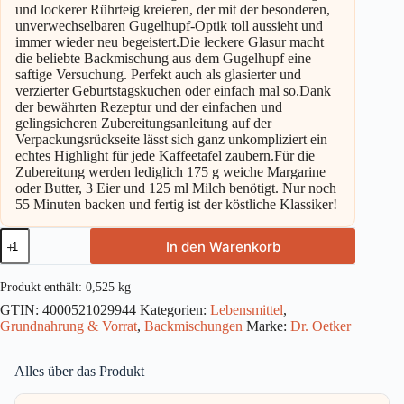
und lockerer Rührteig kreieren, der mit der besonderen,
unverwechselbaren Gugelhupf-Optik toll aussieht und
immer wieder neu begeistert.Die leckere Glasur macht
die beliebte Backmischung aus dem Gugelhupf eine
saftige Versuchung. Perfekt auch als glasierter und
verzierter Geburtstagskuchen oder einfach mal so.Dank
der bewährten Rezeptur und der einfachen und
gelingsicheren Zubereitungsanleitung auf der
Verpackungsrückseite lässt sich ganz unkompliziert ein
echtes Highlight für jede Kaffeetafel zaubern.Für die
Zubereitung werden lediglich 175 g weiche Margarine
oder Butter, 3 Eier und 125 ml Milch benötigt. Nur noch
55 Minuten backen und fertig ist der köstliche Klassiker!
Dr.Oetker
In den Warenkorb
Backmischung
Gugelhupf
525g
Produkt enthält: 0,525
kg
Menge
GTIN:
4000521029944
Kategorien:
Lebensmittel
,
Grundnahrung & Vorrat
,
Backmischungen
Marke:
Dr. Oetker
Alles über das Produkt