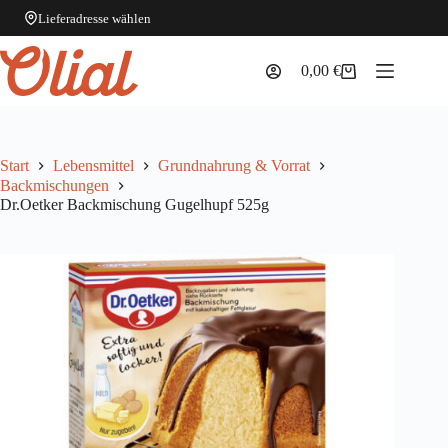
Lieferadresse wählen
Zum
Inhalt
0,00
€
Warenkorb
springen
Start
Lebensmittel
Grundnahrung & Vorrat
Backmischungen
Dr.Oetker Backmischung Gugelhupf 525g