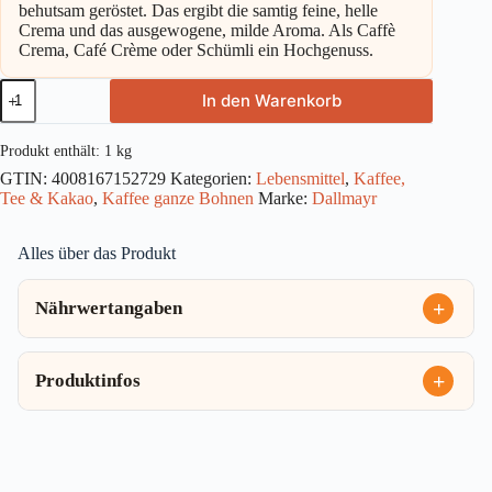
behutsam geröstet. Das ergibt die samtig feine, helle
Crema und das ausgewogene, milde Aroma. Als Caffè
Crema, Café Crème oder Schümli ein Hochgenuss.
Dallmayr
In den Warenkorb
Crema
d
´Oro
Produkt enthält: 1
kg
Kaffee
GTIN:
4008167152729
Kategorien:
Lebensmittel
,
Kaffee,
1kg
Tee & Kakao
,
Kaffee ganze Bohnen
Marke:
Dallmayr
Menge
Alles über das Produkt
Nährwertangaben
Produktinfos