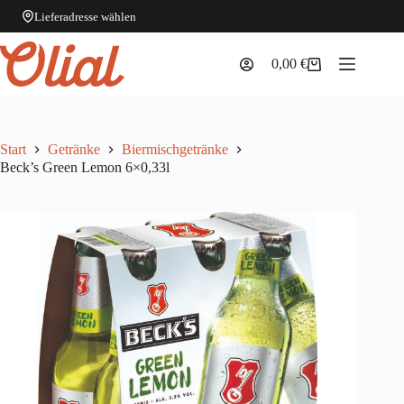
Lieferadresse wählen
Zum
Inhalt
0,00
€
Warenkorb
springen
Start
Getränke
Biermischgetränke
Beck’s Green Lemon 6×0,33l