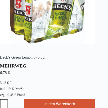
Beck’s Green Lemon 6×0,33l
MEHRWEG
6,78
€
3,42
€
/
l
inkl. 19 % MwSt.
zzgl.
0,48
€
Pfand
Beck's
In den Warenkorb
Green