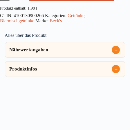
Lemon
6x0,33l
Produkt enthält: 1,98
l
Menge
GTIN:
4100130900266
Kategorien:
Getränke
,
Biermischgetränke
Marke:
Beck's
Alles über das Produkt
Nährwertangaben
Produktinfos