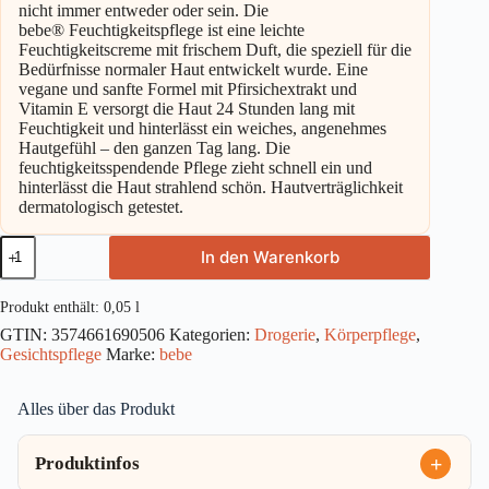
nicht immer entweder oder sein. Die
bebe® Feuchtigkeitspflege ist eine leichte
Feuchtigkeitscreme mit frischem Duft, die speziell für die
Bedürfnisse normaler Haut entwickelt wurde. Eine
vegane und sanfte Formel mit Pfirsichextrakt und
Vitamin E versorgt die Haut 24 Stunden lang mit
Feuchtigkeit und hinterlässt ein weiches, angenehmes
Hautgefühl – den ganzen Tag lang. Die
feuchtigkeitsspendende Pflege zieht schnell ein und
hinterlässt die Haut strahlend schön. Hautverträglichkeit
dermatologisch getestet.
bebe
In den Warenkorb
Feuchtigkeitspflege
50ml
Menge
Produkt enthält: 0,05
l
GTIN:
3574661690506
Kategorien:
Drogerie
,
Körperpflege
,
Gesichtspflege
Marke:
bebe
Alles über das Produkt
Produktinfos