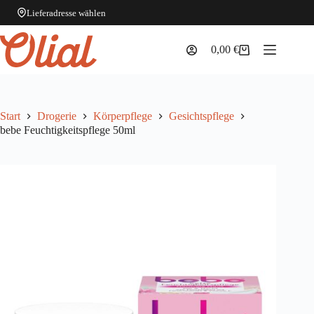
Lieferadresse wählen
Zum
Inhalt
0,00
€
Warenkorb
springen
Start
Drogerie
Körperpflege
Gesichtspflege
bebe Feuchtigkeitspflege 50ml