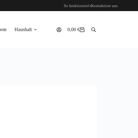
So funktioniert's
Kontaktiere uns
ote
Haushalt
0,00
€
Warenkorb