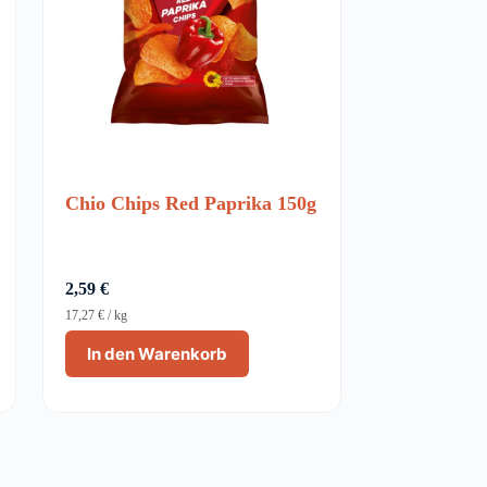
Chio Chips Red Paprika 150g
2,59
€
17,27
€
/
kg
In den Warenkorb