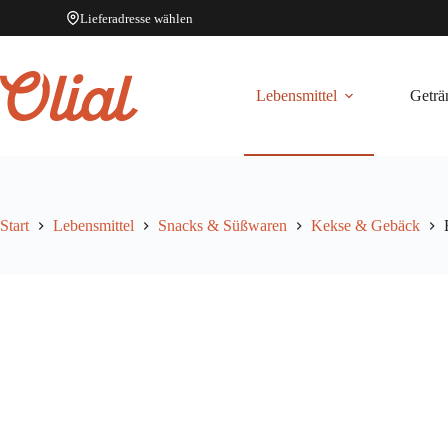
Lieferadresse wählen
Zum
Inhalt
springen
Lebensmittel
Geträ
Start
Lebensmittel
Snacks & Süßwaren
Kekse & Gebäck