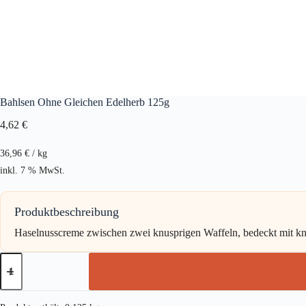
Bahlsen Ohne Gleichen Edelherb 125g
4,62
€
36,96
€
/
kg
inkl. 7 % MwSt.
Produktbeschreibung
Haselnusscreme zwischen zwei knusprigen Waffeln, bedeckt mit kn
Bahlsen
Ohne
Gleichen
Edelherb
125g