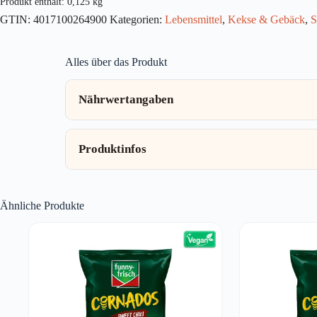
Produkt enthält: 0,125
kg
Menge
GTIN:
4017100264900
Kategorien:
Lebensmittel
,
Kekse & Gebäck
,
S
Alles über das Produkt
Nährwertangaben
Produktinfos
Ähnliche Produkte