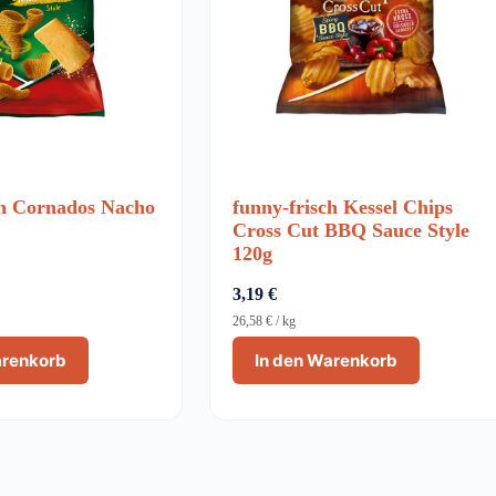
ch Cornados Nacho
funny-frisch Kessel Chips
Cross Cut BBQ Sauce Style
120g
3,19
€
26,58
€
/
kg
arenkorb
In den Warenkorb