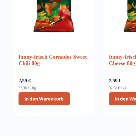
funny-frisch Cornados Sweet
funny-fris
Chili 80g
Cheese 80g
2,59
€
2,59
€
32,38
€
/
kg
32,38
€
/
kg
In den Warenkorb
In den W