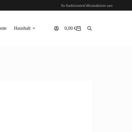
So funktioniert's
Kontaktiere uns
ote
Haushalt
0,00
€
Warenkorb