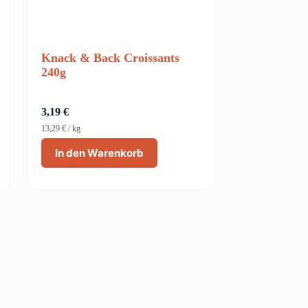
Knack & Back Croissants
240g
3,19
€
13,29
€
/
kg
In den Warenkorb