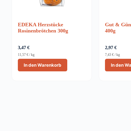
EDEKA Herzstücke
Gut & Güns
Rosinenbrötchen 300g
400g
3,47
€
2,97
€
11,57
€
/
kg
7,43
€
/
kg
In den Warenkorb
In den W