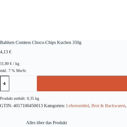
Bahlsen Comtess Choco-Chips Kuchen 350g
4,13
€
11,80
€
/
kg
inkl. 7 % MwSt.
Bahlsen
Comtess
Choco-
Chips
Kuchen
Produkt enthält: 0,35
kg
350g
GTIN:
4017100450013
Kategorien:
Lebensmittel
,
Brot & Backwaren
Menge
Alles über das Produkt