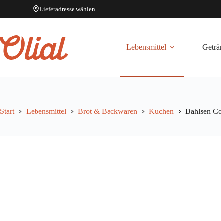
Lieferadresse wählen
Zum
Inhalt
springen
Lebensmittel
Geträ
Start
Lebensmittel
Brot & Backwaren
Kuchen
Bahlsen C