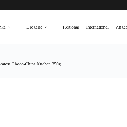
nke
Drogerie
Regional
International
Angeb
omtess Choco-Chips Kuchen 350g