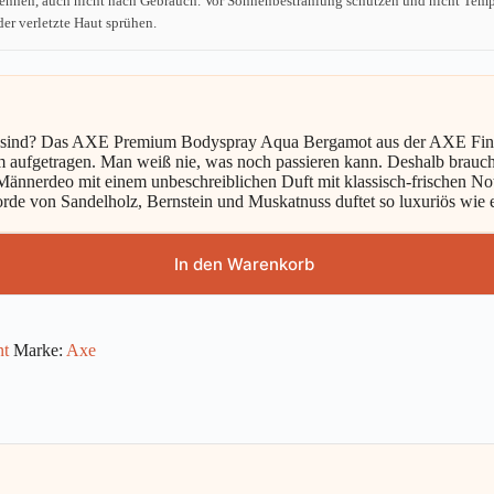
ennen, auch nicht nach Gebrauch. Vor Sonnenbestrahlung schützen und nicht Tempe
er verletzte Haut sprühen.
cht sind? Das AXE Premium Bodyspray Aqua Bergamot aus der AXE Fine 
üm aufgetragen. Man weiß nie, was noch passieren kann. Deshalb brauc
s Männerdeo mit einem unbeschreiblichen Duft mit klassisch-frischen 
korde von Sandelholz, Bernstein und Muskatnuss duftet so luxuriös wi
In den Warenkorb
nt
Marke:
Axe