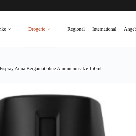
nke
Drogerie
Regional
International
Angeb
yspray Aqua Bergamot ohne Aluminiumsalze 150ml