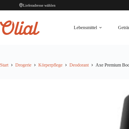
Lieferadresse wählen
Zum
Inhalt
springen
Lebensmittel
Geträ
Start
Drogerie
Körperpflege
Deodorant
Axe Premium Bod