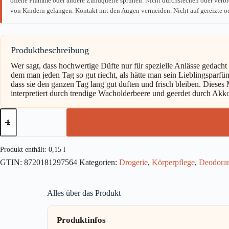
offene Flamme oder andere Zündquelle sprühen. Nicht durchstechen oder verbr
von Kindern gelangen. Kontakt mit den Augen vermeiden. Nicht auf gereizte od
Produktbeschreibung
Wer sagt, dass hochwertige Düfte nur für spezielle Anlässe geda
dem man jeden Tag so gut riecht, als hätte man sein Lieblingsparf
dass sie den ganzen Tag lang gut duften und frisch bleiben. Diese
interpretiert durch trendige Wacholderbeere und geerdet durch Ak
Axe
Premium
Bodyspray
Aqua
Bergamot
Produkt enthält: 0,15
l
ohne
GTIN:
8720181297564
Kategorien:
Drogerie
,
Körperpflege
,
Deodora
Aluminiumsalze
150ml
Menge
Alles über das Produkt
Produktinfos