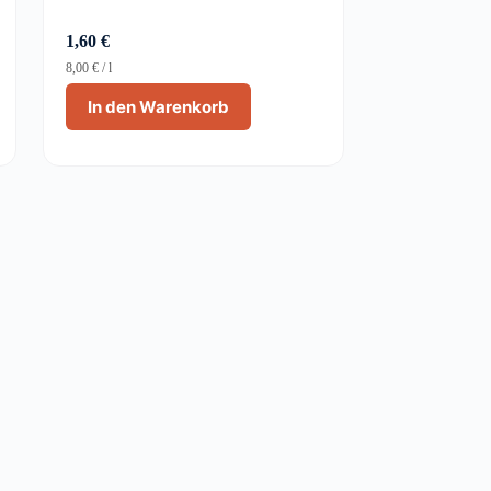
1,60
€
8,00
€
/
l
In den Warenkorb