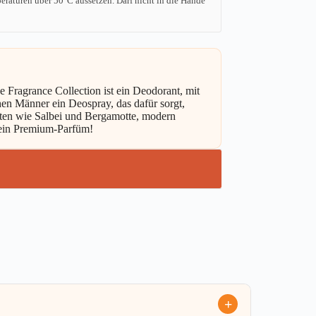
raturen über 50°C aussetzen. Darf nicht in die Hände
Fragrance Collection ist ein Deodorant, mit
hen Männer ein Deospray, das dafür sorgt,
Noten wie Salbei und Bergamotte, modern
e ein Premium-Parfüm!