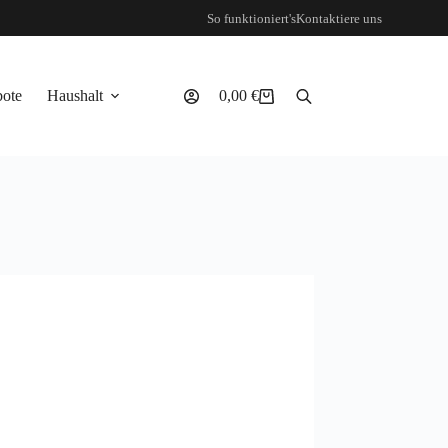
So funktioniert's
Kontaktiere uns
ote
Haushalt
0,00
€
Warenkorb