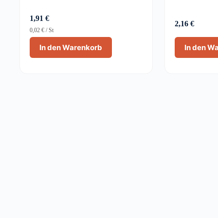
1,91
€
2,16
€
0,02
€
/
St
In den Warenkorb
In den W