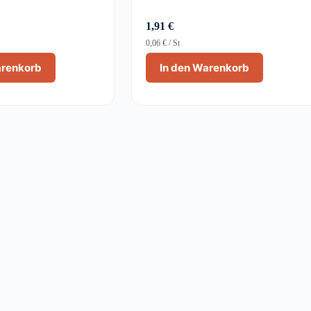
1,91
€
0,06
€
/
St
arenkorb
In den Warenkorb