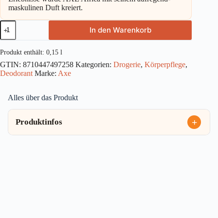
maskulinen Duft kreiert.
Axe
In den Warenkorb
Deospray
Africa
ohne
Produkt enthält: 0,15
l
Aluminiumsalze
GTIN:
8710447497258
Kategorien:
Drogerie
,
Körperpflege
,
150ml
Deodorant
Marke:
Axe
Menge
Alles über das Produkt
Produktinfos