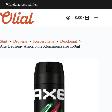
Lieferadresse wählen
Zum
Inhalt
0,00
€
Warenkorb
springen
Start
Drogerie
Körperpflege
Deodorant
Axe Deospray Africa ohne Aluminiumsalze 150ml