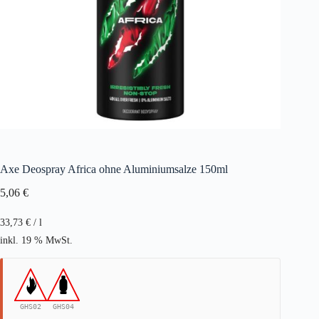
Axe Deospray Africa ohne Aluminiumsalze 150ml
5,06
€
33,73
€
/
l
inkl. 19 % MwSt.
GHS02
GHS04