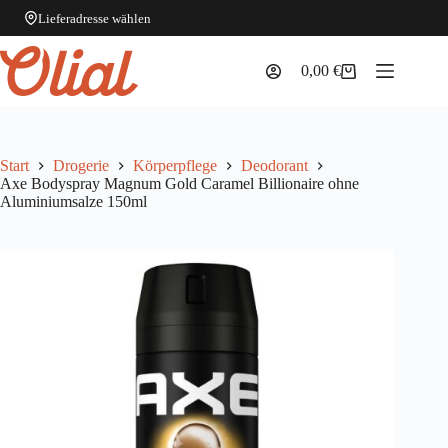
Lieferadresse wählen
Zum
Inhalt
0,00
€
Warenkorb
springen
Start
Drogerie
Körperpflege
Deodorant
Axe Bodyspray Magnum Gold Caramel Billionaire ohne
Aluminiumsalze 150ml