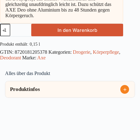
gleichzeitig unaufdringlich leicht ist. Dazu schützt das
AXE Deo ohne Aluminium bis zu 48 Stunden gegen
Körpergeruch.
Axe
In den Warenkorb
Bodyspray
Magnum
Gold
Produkt enthält: 0,15
l
Caramel
GTIN:
8720181205378
Kategorien:
Drogerie
,
Körperpflege
,
Billionaire
Deodorant
Marke:
Axe
ohne
Aluminiumsalze
150ml
Alles über das Produkt
Menge
Produktinfos