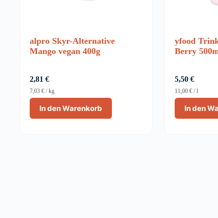
alpro Skyr-Alternative
yfood Trin
Mango vegan 400g
Berry 500m
2,81
€
5,50
€
7,03
€
/
kg
11,00
€
/
l
In den Warenkorb
In den W