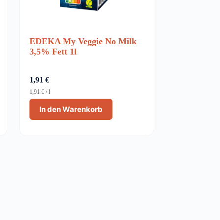
EDEKA My Veggie No Milk
3,5% Fett 1l
1,91
€
1,91
€
/
l
In den Warenkorb