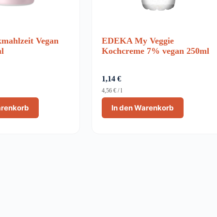
kmahlzeit Vegan
EDEKA My Veggie
l
Kochcreme 7% vegan 250ml
1,14
€
4,56
€
/
l
arenkorb
In den Warenkorb