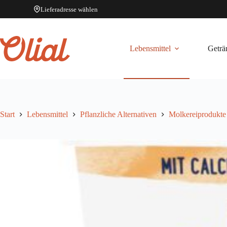
Lieferadresse wählen
Zum
Inhalt
springen
Lebensmittel
Geträ
Start
Lebensmittel
Pflanzliche Alternativen
Molkereiprodukte