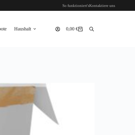
So funktioniert's
Kontaktiere uns
ote
Haushalt
0,00
€
Warenkorb