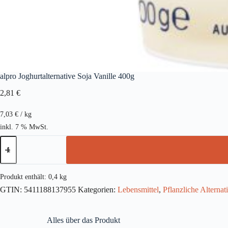
alpro Joghurtalternative Soja Vanille 400g
2,81
€
7,03
€
/
kg
inkl. 7 % MwSt.
alpro
Joghurtalternative
Soja
Vanille
400g
Produkt enthält: 0,4
kg
Menge
GTIN:
5411188137955
Kategorien:
Lebensmittel
,
Pflanzliche Alternat
Alles über das Produkt