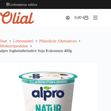
Lieferadresse wählen
Zum
Inhalt
0,00
€
Warenkorb
springen
Start
Lebensmittel
Pflanzliche Alternativen
Molkereiprodukte
alpro Joghurtalternative Soja Kokosnuss 400g