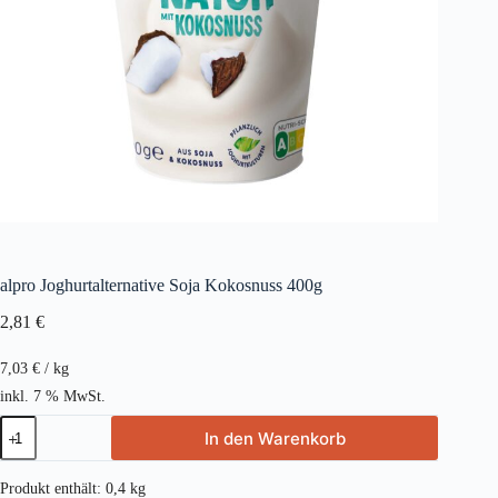
alpro Joghurtalternative Soja Kokosnuss 400g
2,81
€
7,03
€
/
kg
inkl. 7 % MwSt.
alpro
In den Warenkorb
Joghurtalternative
Soja
Kokosnuss
Produkt enthält: 0,4
kg