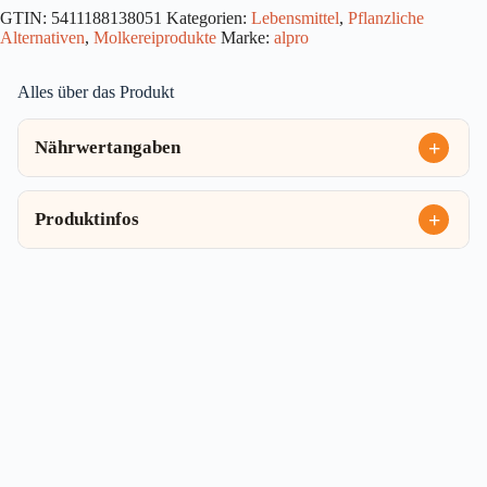
400g
GTIN:
5411188138051
Kategorien:
Lebensmittel
,
Pflanzliche
Menge
Alternativen
,
Molkereiprodukte
Marke:
alpro
Alles über das Produkt
Nährwertangaben
Produktinfos