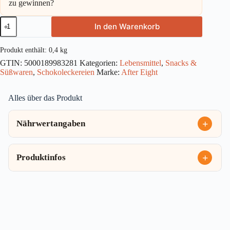
zu gewinnen?
After
In den Warenkorb
Eight
Classic
400g
Produkt enthält: 0,4
kg
Menge
GTIN:
5000189983281
Kategorien:
Lebensmittel
,
Snacks &
Süßwaren
,
Schokoleckereien
Marke:
After Eight
Alles über das Produkt
Nährwertangaben
Produktinfos