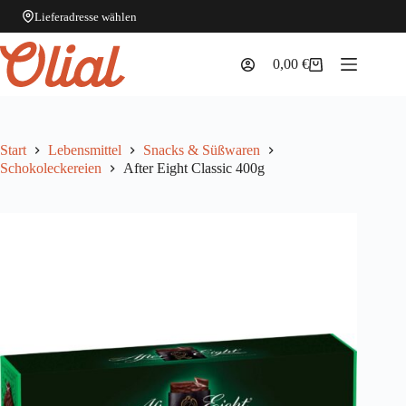
Lieferadresse wählen
Zum
Inhalt
0,00
€
Warenkorb
springen
Start
Lebensmittel
Snacks & Süßwaren
Schokoleckereien
After Eight Classic 400g