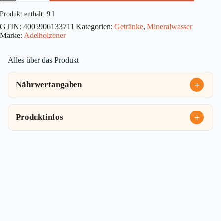
Sanft
Glas
Produkt enthält: 9
l
12x0,75l
GTIN:
4005906133711
Kategorien:
Getränke
,
Mineralwasser
Menge
Marke:
Adelholzener
Alles über das Produkt
Nährwertangaben
Produktinfos