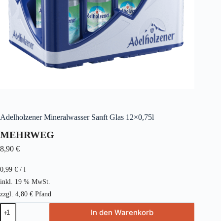
Adelholzener Mineralwasser Sanft Glas 12×0,75l
MEHRWEG
8,90
€
0,99
€
/
l
inkl. 19 % MwSt.
zzgl.
4,80
€
Pfand
Adelholzener
In den Warenkorb
Mineralwasser