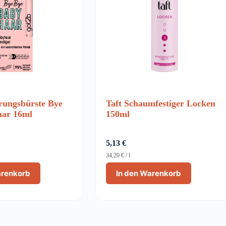
erungsbürste Bye
Taft Schaumfestiger Locken
aar 16ml
150ml
5,13
€
34,20
€
/
l
arenkorb
In den Warenkorb