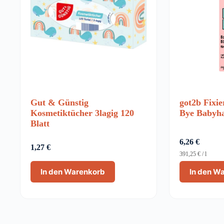
Gut & Günstig
got2b Fixi
Kosmetiktücher 3lagig 120
Bye Babyh
Blatt
6,26
€
1,27
€
391,25
€
/
l
In den Warenkorb
In den W