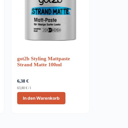
got2b Styling Mattpaste
Strand Matte 100ml
6,38
€
63,80
€
/
l
In den Warenkorb