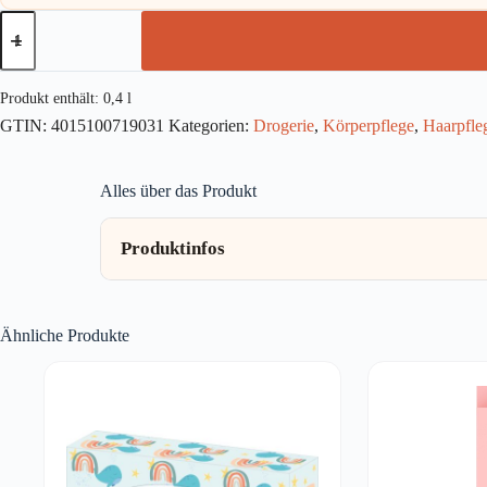
Schauma
Shampoo
Arganöl
Pflege
400ml
Produkt enthält: 0,4
l
Menge
GTIN:
4015100719031
Kategorien:
Drogerie
,
Körperpflege
,
Haarpfle
Alles über das Produkt
Produktinfos
Ähnliche Produkte