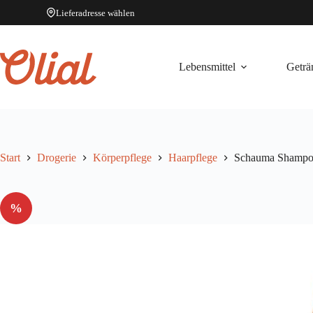
Lieferadresse wählen
Zum
Inhalt
springen
Lebensmittel
Geträ
Start
Drogerie
Körperpflege
Haarpflege
Schauma Shampoo