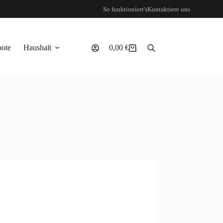
So funktioniert's
Kontaktiere uns
ote
Haushalt
0,00
€
Warenkorb