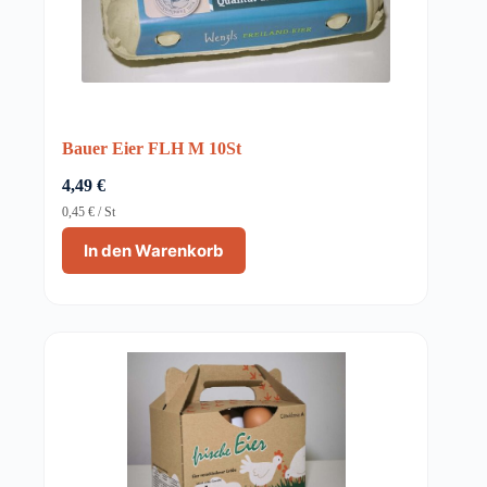
Bauer Eier FLH M 10St
4,49
€
0,45
€
/
St
In den Warenkorb