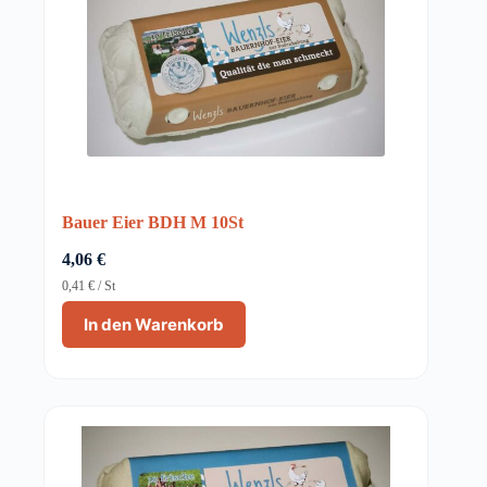
Bauer Eier BDH M 10St
4,06
€
0,41
€
/
St
In den Warenkorb