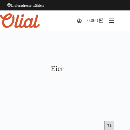
Lieferadresse wählen
Zum
Inhalt
0,00
€
Warenkorb
springen
Eier