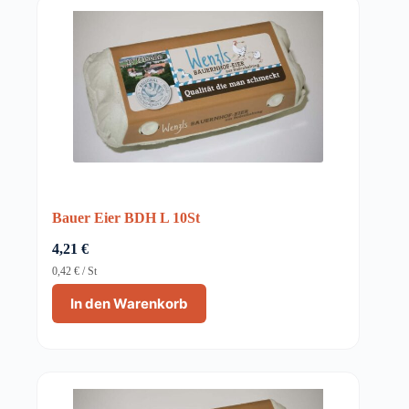
Bauer Eier BDH L 10St
4,21
€
0,42
€
/
St
In den Warenkorb