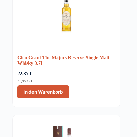
Glen Grant The Majors Reserve Single Malt
Whisky 0,7l
22,37
€
31,96
€
/
l
In den Warenkorb