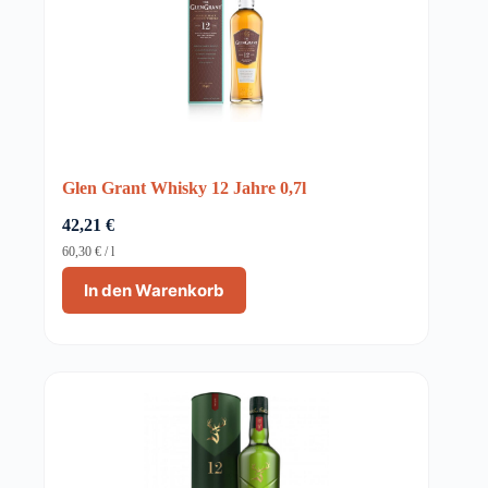
Glen Grant Whisky 12 Jahre 0,7l
42,21
€
60,30
€
/
l
In den Warenkorb