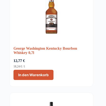
George Washington Kentucky Bourbon
Whiskey 0,7l
12,77
€
18,24
€
/
l
In den Warenkorb