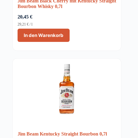
Jim Beam Black Cherry mit Kentucky Straight
Bourbon Whisky 0,7l
20,45
€
29,21
€
/
l
In den Warenkorb
Jim Beam Kentucky Straight Bourbon 0,7l