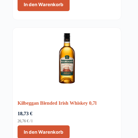
In den Warenkorb
Kilbeggan Blended Irish Whiskey 0,7l
18,73
€
26,76
€
/
l
In den Warenkorb