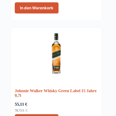
In den Warenkorb
Johnnie Walker Whisky Green Label 15 Jahre
0,7l
55,11
€
78,73
€
/
l