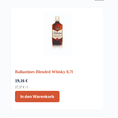
Ballantines Blended Whisky 0,7l
19,16
€
27,37
€
/
l
In den Warenkorb