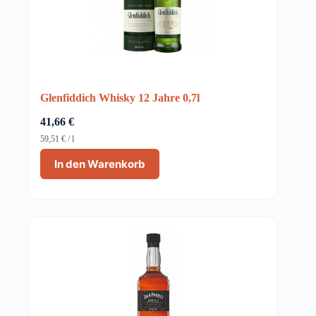
Glenfiddich Whisky 12 Jahre 0,7l
41,66
€
59,51
€
/
l
In den Warenkorb