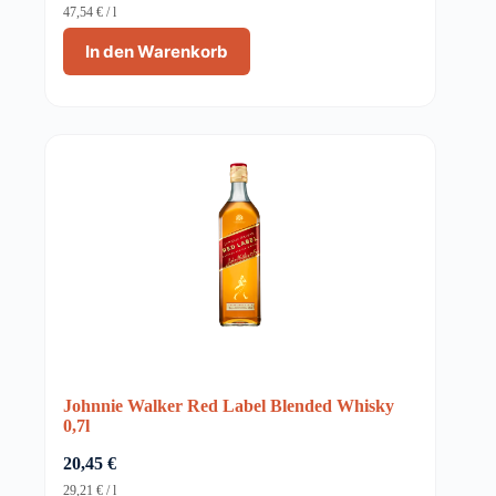
47,54
€
/
l
In den Warenkorb
Johnnie Walker Red Label Blended Whisky
0,7l
20,45
€
29,21
€
/
l