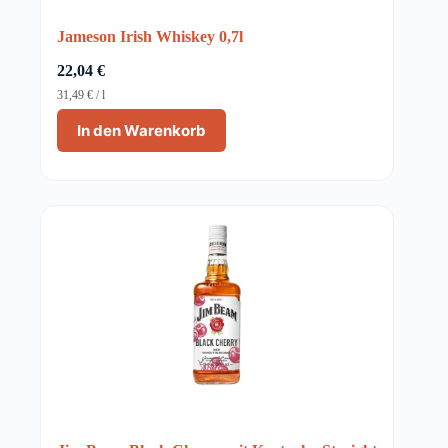
Jameson Irish Whiskey 0,7l
22,04
€
31,49
€
/
l
In den Warenkorb