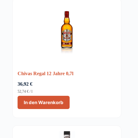
Chivas Regal 12 Jahre 0,7l
36,92
€
52,74
€
/
l
In den Warenkorb