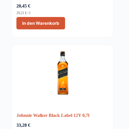
20,45
€
29,21
€
/
l
In den Warenkorb
Johnnie Walker Black Label 12Y 0,7l
33,28
€