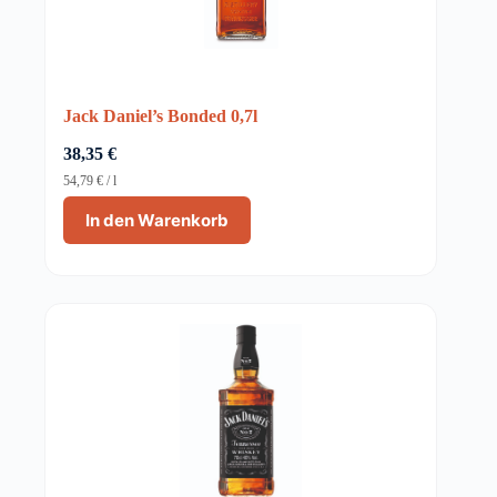
Jack Daniel’s Bonded 0,7l
38,35
€
54,79
€
/
l
In den Warenkorb