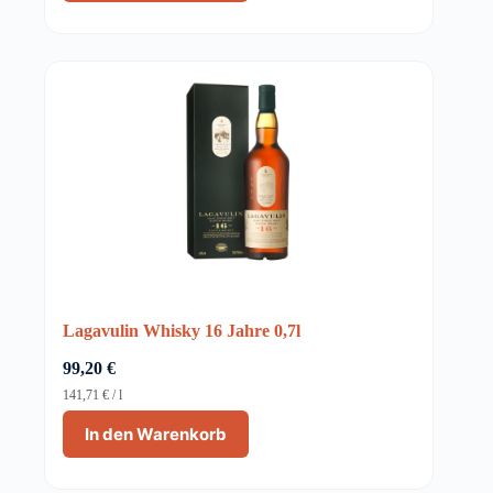
Lagavulin Whisky 16 Jahre 0,7l
99,20
€
141,71
€
/
l
In den Warenkorb