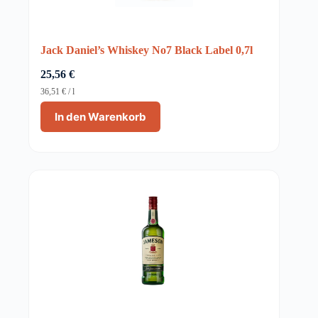
Jack Daniel’s Whiskey No7 Black Label 0,7l
25,56
€
36,51
€
/
l
In den Warenkorb