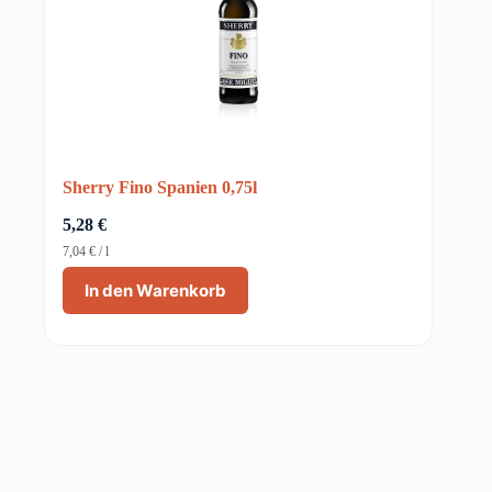
Sherry Fino Spanien 0,75l
5,28
€
7,04
€
/
l
In den Warenkorb