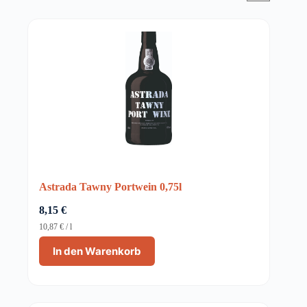
Astrada Tawny Portwein 0,75l
8,15
€
10,87
€
/
l
In den Warenkorb