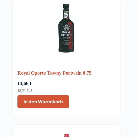
Royal Oporto Tawny Portwein 0,75
13,66
€
18,21
€
/
l
In den Warenkorb