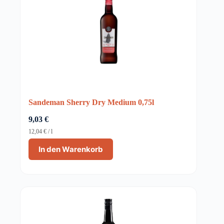
Sandeman Sherry Dry Medium 0,75l
9,03
€
12,04
€
/
l
In den Warenkorb