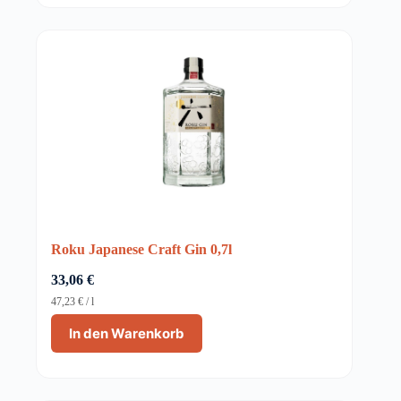
Roku Japanese Craft Gin 0,7l
33,06
€
47,23
€
/
l
In den Warenkorb