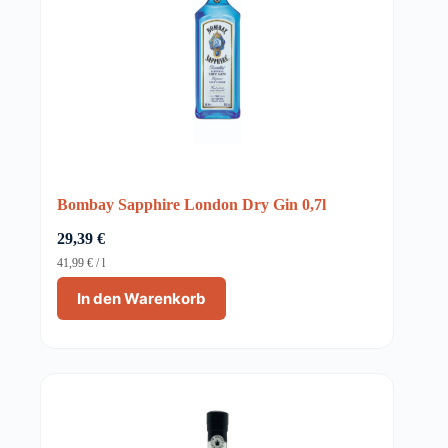
Bombay Sapphire London Dry Gin 0,7l
29,39
€
41,99
€
/
l
In den Warenkorb