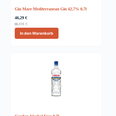
Gin Mare Mediterranean Gin 42,7% 0,7l
46,29
€
66,13
€
/
l
In den Warenkorb