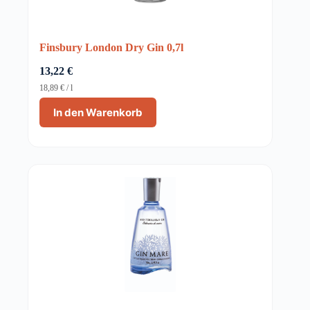
Finsbury London Dry Gin 0,7l
13,22
€
18,89
€
/
l
In den Warenkorb