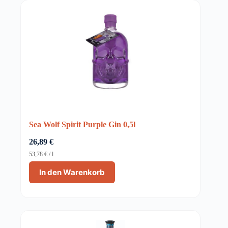
Sea Wolf Spirit Purple Gin 0,5l
26,89
€
53,78
€
/
l
In den Warenkorb