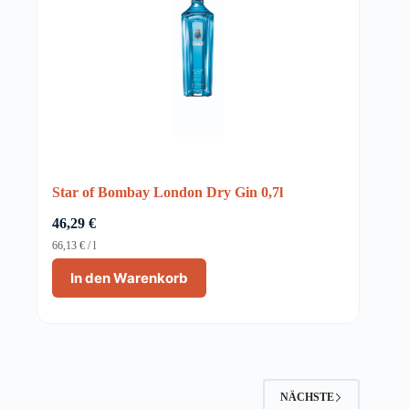
Star of Bombay London Dry Gin 0,7l
46,29
€
66,13
€
/
l
In den Warenkorb
NÄCHSTE