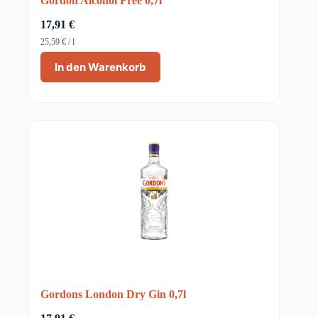
Gordon Alcohol Free 0,7l
17,91
€
25,59
€
/
l
In den Warenkorb
Gordons London Dry Gin 0,7l