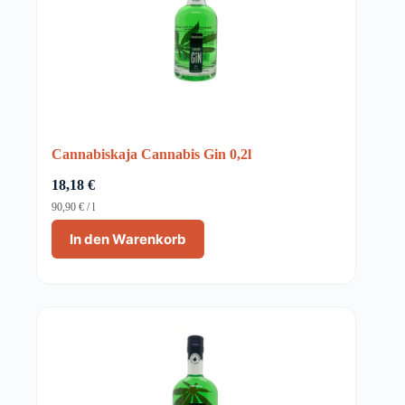
Cannabiskaja Cannabis Gin 0,2l
18,18
€
90,90
€
/
l
In den Warenkorb