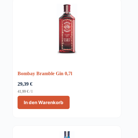
Bombay Bramble Gin 0,7l
29,39
€
41,99
€
/
l
In den Warenkorb