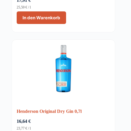
17,91
€
25,59
€
/
l
In den Warenkorb
Henderson Original Dry Gin 0,7l
16,64
€
23,77
€
/
l