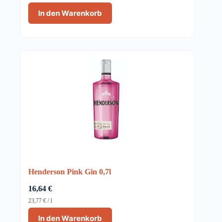
In den Warenkorb
Henderson Pink Gin 0,7l
16,64
€
23,77
€
/
l
In den Warenkorb