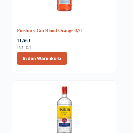
Finsbury Gin Blood Orange 0,7l
11,56
€
16,51
€
/
l
In den Warenkorb