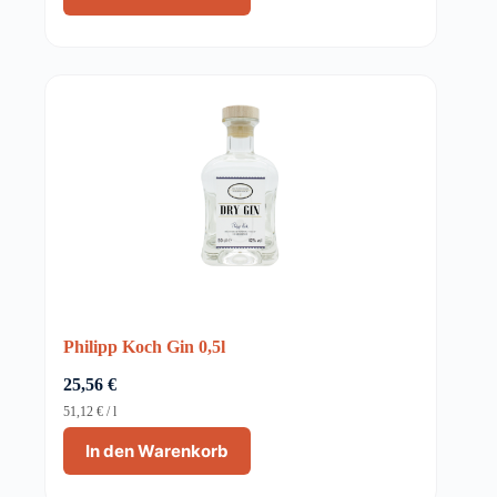
Philipp Koch Gin 0,5l
25,56
€
51,12
€
/
l
In den Warenkorb