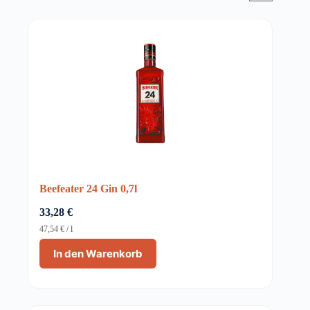
Beefeater 24 Gin 0,7l
33,28
€
47,54
€
/
l
In den Warenkorb